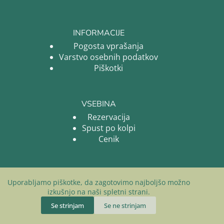
INFORMACIJE
Pogosta vprašanja
Varstvo osebnih podatkov
Piškotki
VSEBINA
Rezervacija
Spust po kolpi
Cenik
Facebook
Uporabljamo piškotke, da zagotovimo najboljšo možno
Instagram
izkušnjo na naši spletni strani.
Email
Se strinjam
Se ne strinjam
© 2026 - mrozma